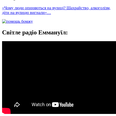
«Чому люди опиняються на вулиці? Шахрайство, алкоголізм,
діти на вулицю вигнали»…
Світле радіо Еммануїл: