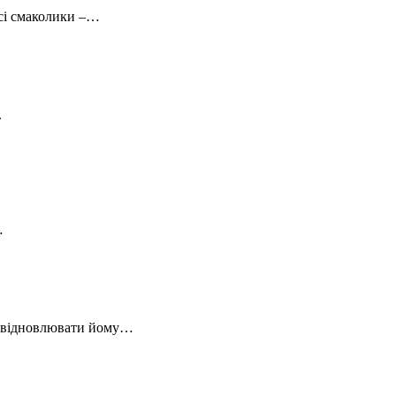
всі смаколики –…
.
…
а) відновлювати йому…