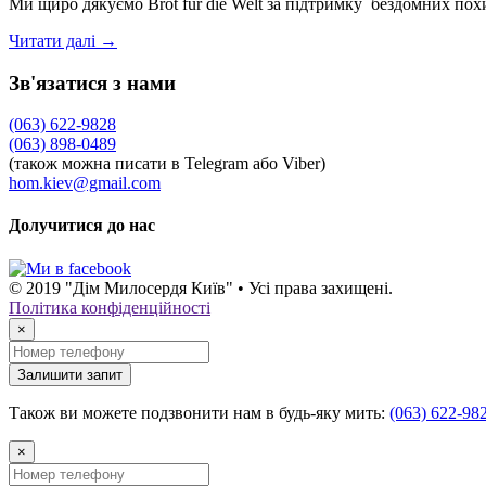
Ми щиро дякуємо Brot für die Welt за підтримку бездомних пох
Читати далі →
Зв'язатися з нами
(063) 622-9828
(063) 898-0489
(також можна писати в Telegram або Viber)
hom.kiev@gmail.com
Долучитися до нас
© 2019 "Дім Милосердя Київ" • Усі права захищені.
Політика конфіденційності
×
Залишити запит
Також ви можете подзвонити нам в будь-яку мить:
(063) 622-98
×