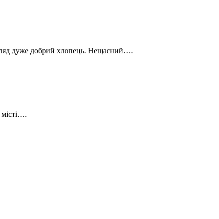
игляд дуже добрий хлопець. Нещасний….
 місті….