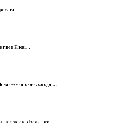
 отримати…
рантин в Києві…
 Вона безкоштовно сьогодні…
ьних зв’язків із-за свого…