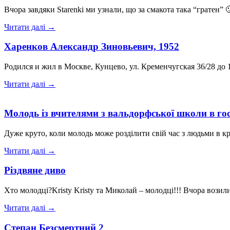
Вчора завдяки Starenki ми узнали, що за смакота така “гратен”
Читати далі →
Харенков Александр Зиновьевич, 1952
Родился и жил в Москве, Кунцево, ул. Кременчугская 36/28 до 
Читати далі →
Молодь із вчителями з вальдорфської школи в гос
Дуже круто, коли молодь може розділити свій час з людьми в к
Читати далі →
Різдвяне диво
Хто молодці?Kristy Kristy та Миколай – молодці!!! Вчора воз
Читати далі →
Степан Безсмертний 2