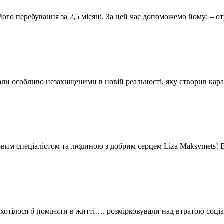
 його перебування за 2,5 місяці. За цей час допоможемо йому: –
тали особливо незахищеними в новій реальності, яку створив ка
овим спеціалістом та людиною з добрим серцем Liza Maksymets!
отілося б поміняти в житті…. розмірковували над втратою соціал