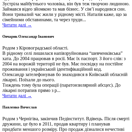
Зустріла майбутнього чоловіка, він був теж творчою людиною.
Займався відео зйомкою та мав бізнес. У сім’ї народився син.
Вони тривалий час жили у рідному місті. Наталія каже, що за
сімейними обставинами, та через трудн...
Читати далі →
Овчарик Олександр Іванович
Родом з Кіровоградської області.
В рідному селі лишилася напівзруйнована “шевченківська”
хата. До 2004 працював в росії. Має їх паспорт. З його слів: з
2004 на ворожій території не був. Має посвідку на постійне
проживання і український ідентифікаційний код.
Олександр зателефонував бо знаходився в Київській обласній
лікарні. Поїхали до нього.
Тиждень тому була операції (паратонзилярний абсцес). До
лікарні потрапив прямо з р...
Читати далі →
Павленко Вячеслав
Родом з Чернігіва, закінчив Педінститут. Вдівець. Після смерті
дружини, це було в 2011, продав квартиру і планував
придбати меншого розміру. Про продаж дізналися нечестиві