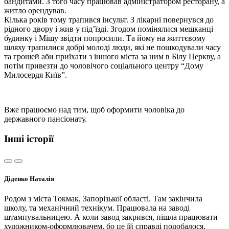
бандитами. З того часу працював адміністратором ресторану, а
житло орендував.
Кілька років тому трапився інсульт. З лікарні повернувся до
рідного двору і жив у під’їзді. Згодом помінялися мешканці
будинку і Мішу звідти попросили. Та йому на життєвому
шляху трапилися добрі молоді люди, які не пошкодували часу
та грошей аби приїхати з іншого міста за ним в Білу Церкву, а
потім привезти до чоловічого соціального центру “Дому
Милосердя Київ”.
Вже працюємо над тим, щоб оформити чоловіка до
державного пансіонату.
Інші історії
Діденко Наталія
Родом з міста Токмак, Запорізької області. Там закінчила
школу, та механічний технікум. Працювала на заводі
штампувальницею. А коли завод закрився, пішла працювати
художником-оформлювачем, бо це їй справді подобалося.