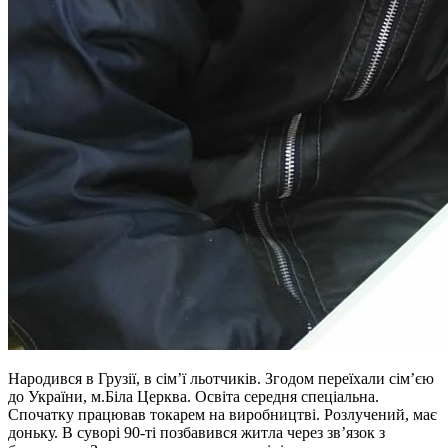
Народився в Грузії, в сім’ї льотчиків. Згодом переїхали сім’єю
до України, м.Біла Церква. Освіта середня спеціальна.
Спочатку працював токарем на виробництві. Розлучений, має
доньку. В суворі 90-ті позбавився житла через зв’язок з