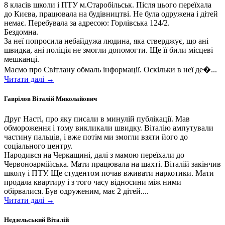
8 класів школи і ПТУ м.Старобільськ. Після цього переїхала
до Києва, працювала на будівництві. Не була одружена і дітей
немає. Перебувала за адресою: Горлівська 124/2.
Бездомна.
За неї попросила небайдужа людина, яка стверджує, що ані
швидка, ані поліція не змогли допомогти. Ще її били місцеві
мешканці.
Маємо про Світлану обмаль інформації. Оскільки в неї де�...
Читати далі →
Гаврілов Віталій Миколайович
Друг Насті, про яку писали в минулій публікації. Мав
обмороження і тому викликали швидку. Віталію ампутували
частину пальців, і вже потім ми змогли взяти його до
соціального центру.
Народився на Черкащині, далі з мамою переїхали до
Червоноармійська. Мати працювала на шахті. Віталій закінчив
школу і ПТУ. Ще студентом почав вживати наркотики. Мати
продала квартиру і з того часу відносини між ними
обірвалися. Був одруженим, має 2 дітей....
Читати далі →
Недзельський Віталій