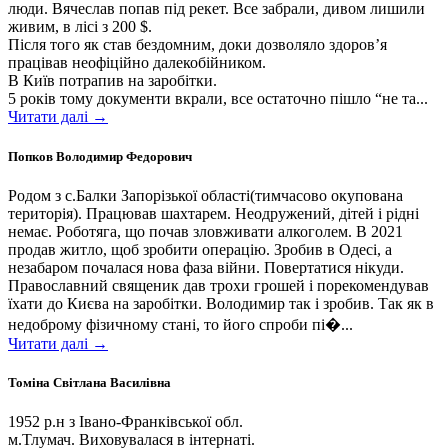
люди. Вячеслав попав під рекет. Все забрали, дивом лишили
живим, в лісі з 200 $.
Після того як став бездомним, доки дозволяло здоров’я
працівав неофіційно далекобійником.
В Київ потрапив на заробітки.
5 років тому документи вкрали, все остаточно пішло “не та...
Читати далі →
Попков Володимир Федорович
Родом з с.Балки Запорізької області(тимчасово окупована
територія). Працював шахтарем. Неодружений, дітей і рідні
немає. Роботяга, що почав зловживати алкоголем. В 2021
продав житло, щоб зробити операцію. Зробив в Одесі, а
незабаром почалася нова фаза війни. Повертатися нікуди.
Православний священик дав трохи грошей і порекомендував
їхати до Києва на заробітки. Володимир так і зробив. Так як в
недоброму фізичному стані, то його спроби пі�...
Читати далі →
Томіна Світлана Василівна
1952 р.н з Івано-Франківської обл.
м.Тлумач. Виховувалася в інтернаті.