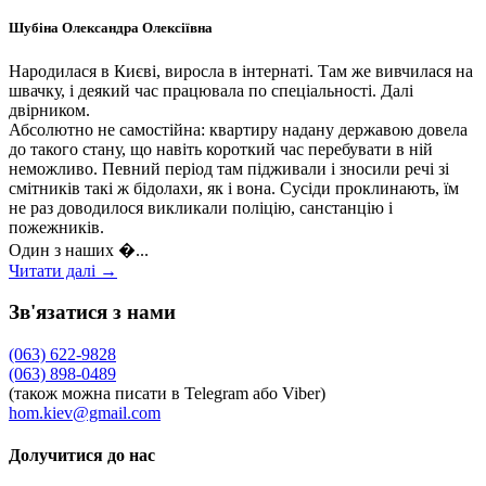
Шубіна Олександра Олексіївна
Народилася в Києві, виросла в інтернаті. Там же вивчилася на
швачку, і деякий час працювала по спеціальності. Далі
двірником.
Абсолютно не самостійна: квартиру надану державою довела
до такого стану, що навіть короткий час перебувати в ній
неможливо. Певний період там підживали і зносили речі зі
смітників такі ж бідолахи, як і вона. Сусіди проклинають, їм
не раз доводилося викликали поліцію, санстанцію і
пожежників.
Один з наших �...
Читати далі →
Зв'язатися з нами
(063) 622-9828
(063) 898-0489
(також можна писати в Telegram або Viber)
hom.kiev@gmail.com
Долучитися до нас