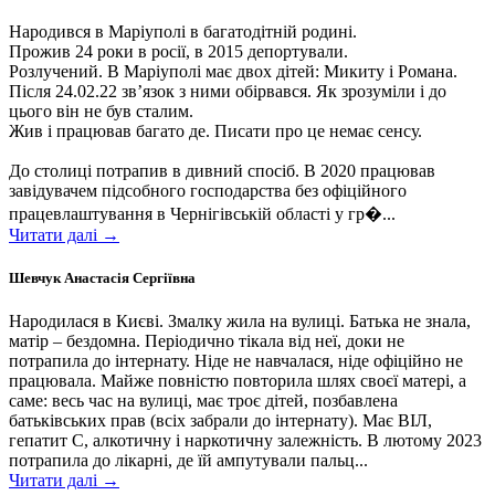
Народився в Маріуполі в багатодітній родині.
Прожив 24 роки в росії, в 2015 депортували.
Розлучений. В Маріуполі має двох дітей: Микиту і Романа.
Після 24.02.22 зв’язок з ними обірвався. Як зрозуміли і до
цього він не був сталим.
Жив і працював багато де. Писати про це немає сенсу.
До столиці потрапив в дивний спосіб. В 2020 працював
завідувачем підсобного господарства без офіційного
працевлаштування в Чернігівській області у гр�...
Читати далі →
Шевчук Анастасія Сергіївна
Народилася в Києві. Змалку жила на вулиці. Батька не знала,
матір – бездомна. Періодично тікала від неї, доки не
потрапила до інтернату. Ніде не навчалася, ніде офіційно не
працювала. Майже повністю повторила шлях своєї матері, а
саме: весь час на вулиці, має троє дітей, позбавлена
батьківських прав (всіх забрали до інтернату). Має ВІЛ,
гепатит С, алкотичну і наркотичну залежність. В лютому 2023
потрапила до лікарні, де їй ампутували пальц...
Читати далі →