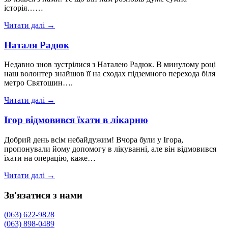
історія……
Читати далі →
Наталя Радюк
Недавно знов зустрілися з Наталею Радюк. В минулому році
наш волонтер знайшов її на сходах підземного перехода біля
метро Святошин….
Читати далі →
Ігор відмовився їхати в лікарню
Добрий день всім небайдужим! Вчора були у Ігора,
пропонували йому допомогу в лікуванні, але він відмовився
їхати на операцію, каже…
Читати далі →
Зв'язатися з нами
(063) 622-9828
(063) 898-0489