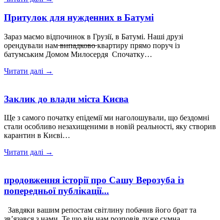
Притулок для нужденних в Батумі
Зараз маємо відпочинок в Грузії, в Батумі. Наші друзі
орендували нам ̶в̶и̶п̶а̶д̶к̶о̶в̶о̶ квартиру прямо поруч із
батумським Домом Милосердя Спочатку…
Читати далі →
Заклик до влади міста Києва
Ще з самого початку епідемії ми наголошували, що бездомні
стали особливо незахищеними в новій реальності, яку створив
карантин в Києві…
Читати далі →
продовження історії про Сашу Верозуба із
попередньої публікації...
Завдяки вашим репостам світлину побачив його брат та
зв’язався з нами. Те що він нам розповів дуже сумна