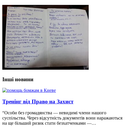
Інші новини
Тренінг від Право на Захист
“Особи без громадянства — невидимі члени нашого
суспільства. Через відсутність документів вони наражаються
на ще більший ризик стати безхатченками —…