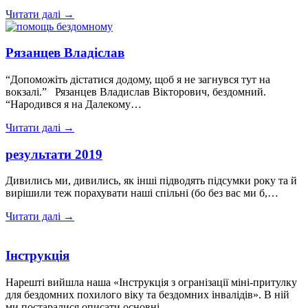
Читати далі →
Рязанцев Владіслав
“Допоможіть дістатися додому, щоб я не загнувся тут на
вокзалі.” Рязанцев Владислав Вікторович, бездомний.
“Народився я на Далекому…
Читати далі →
результати 2019
Дивились ми, дивились, як інші підводять підсумки року та й
вирішили теж порахувати наші спільні (бо без вас ми б,…
Читати далі →
Інструкція
Нарешті вийшла наша «Інструкція з огранізації міні-притулку
для бездомних похилого віку та бездомних інвалідів». В ній
ми постаралися описати основні…