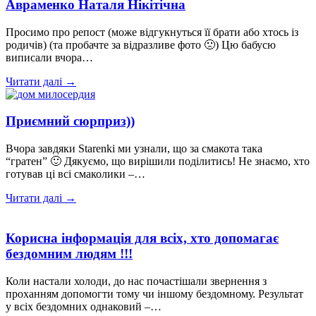
Авраменко Наталя Нікітічна
Просимо про репост (може відгукнуться її брати або хтось із
родичів) (та пробачте за відразливе фото 🙁) Цю бабусю
виписали вчора…
Читати далі →
Приємний сюрприз))
Вчора завдяки Starenki ми узнали, що за смакота така
“гратен” 🙂 Дякуємо, що вирішили поділитись! Не знаємо, хто
готував ці всі смаколики –…
Читати далі →
Корисна інформація для всіх, хто допомагає
бездомним людям !!!
Коли настали холоди, до нас почастішали звернення з
проханням допомогти тому чи іншому бездомному. Результат
у всіх бездомних однаковий –…