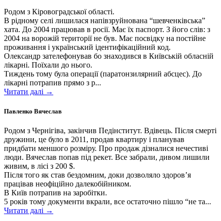
Родом з Кіровоградської області.
В рідному селі лишилася напівзруйнована “шевченківська”
хата. До 2004 працював в росії. Має їх паспорт. З його слів: з
2004 на ворожій території не був. Має посвідку на постійне
проживання і український ідентифікаційний код.
Олександр зателефонував бо знаходився в Київській обласній
лікарні. Поїхали до нього.
Тиждень тому була операції (паратонзилярний абсцес). До
лікарні потрапив прямо з р...
Читати далі →
Павленко Вячеслав
Родом з Чернігіва, закінчив Педінститут. Вдівець. Після смерті
дружини, це було в 2011, продав квартиру і планував
придбати меншого розміру. Про продаж дізналися нечестиві
люди. Вячеслав попав під рекет. Все забрали, дивом лишили
живим, в лісі з 200 $.
Після того як став бездомним, доки дозволяло здоров’я
працівав неофіційно далекобійником.
В Київ потрапив на заробітки.
5 років тому документи вкрали, все остаточно пішло “не та...
Читати далі →