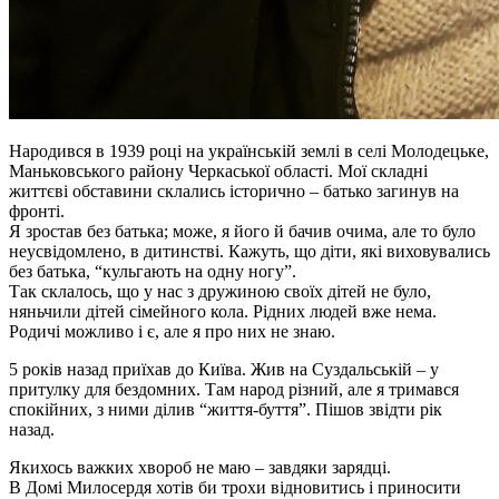
Народився в 1939 році на українській землі в селі Молодецьке,
Маньковського району Черкаської області. Мої складні
життєві обставини склались історично – батько загинув на
фронті.
Я зростав без батька; може, я його й бачив очима, але то було
неусвідомлено, в дитинстві. Кажуть, що діти, які виховувались
без батька, “кульгають на одну ногу”.
Так склалось, що у нас з дружиною своїх дітей не було,
няньчили дітей сімейного кола. Рідних людей вже нема.
Родичі можливо і є, але я про них не знаю.
5 років назад приїхав до Київа. Жив на Суздальській – у
притулку для бездомних. Там народ різний, але я тримався
спокійних, з ними ділив “життя-буття”. Пішов звідти рік
назад.
Якихось важких хвороб не маю – завдяки зарядці.
В Домі Милосердя хотів би трохи відновитись і приносити