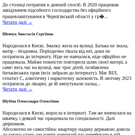
До столиці потрапив в дивний спосіб. В 2020 працював
завідувачем підсобного господарства без офіційного
працевлаштування в Чернігівській області у гр�...
Читати далі →
Шевчук Анастасія Сергіївна
Народилася в Києві. Змалку жила на вулиці. Батька не знала,
матір – бездомна. Періодично тікала від неї, доки не
потрапила до інтернату. Ніде не навчалася, ніде офіційно не
працювала. Майже повністю повторила шлях своєї матері, а
саме: весь час на вулиці, має троє дітей, позбавлена
батьківських прав (всіх забрали до інтернату). Має ВІЛ,
гепатит С, алкотичну і наркотичну залежність. В лютому 2023
потрапила до лікарні, де їй ампутували пальц...
Читати далі →
Шубіна Олександра Олексіївна
Народилася в Києві, виросла в інтернаті. Там же вивчилася на
швачку, і деякий час працювала по спеціальності. Далі
двірником.
Абсолютно не самостійна: квартиру надану державою довела
до такого стану, що навіть короткий час перебувати в ній