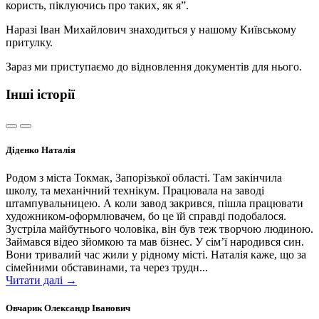
користь, піклуючись про таких, як я”.
Наразі Іван Михайлович знаходиться у нашому Київському
притулку.
Зараз ми приступаємо до відновлення документів для нього.
Інші історії
Діденко Наталія
Родом з міста Токмак, Запорізької області. Там закінчила
школу, та механічний технікум. Працювала на заводі
штампувальницею. А коли завод закрився, пішла працювати
художником-оформлювачем, бо це їй справді подобалося.
Зустріла майбутнього чоловіка, він був теж творчою людиною.
Займався відео зйомкою та мав бізнес. У сім’ї народився син.
Вони тривалий час жили у рідному місті. Наталія каже, що за
сімейними обставинами, та через трудн...
Читати далі →
Овчарик Олександр Іванович