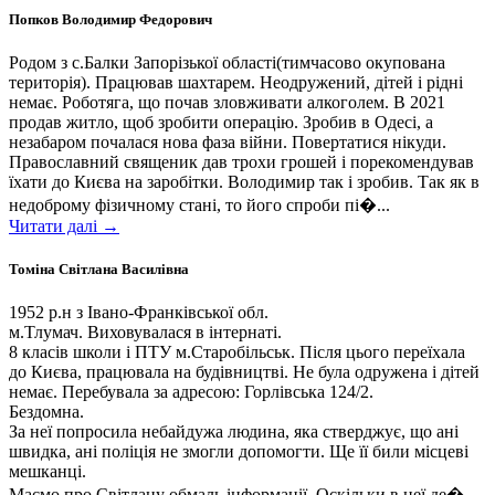
Попков Володимир Федорович
Родом з с.Балки Запорізької області(тимчасово окупована
територія). Працював шахтарем. Неодружений, дітей і рідні
немає. Роботяга, що почав зловживати алкоголем. В 2021
продав житло, щоб зробити операцію. Зробив в Одесі, а
незабаром почалася нова фаза війни. Повертатися нікуди.
Православний священик дав трохи грошей і порекомендував
їхати до Києва на заробітки. Володимир так і зробив. Так як в
недоброму фізичному стані, то його спроби пі�...
Читати далі →
Томіна Світлана Василівна
1952 р.н з Івано-Франківської обл.
м.Тлумач. Виховувалася в інтернаті.
8 класів школи і ПТУ м.Старобільськ. Після цього переїхала
до Києва, працювала на будівництві. Не була одружена і дітей
немає. Перебувала за адресою: Горлівська 124/2.
Бездомна.
За неї попросила небайдужа людина, яка стверджує, що ані
швидка, ані поліція не змогли допомогти. Ще її били місцеві
мешканці.
Маємо про Світлану обмаль інформації. Оскільки в неї де�...