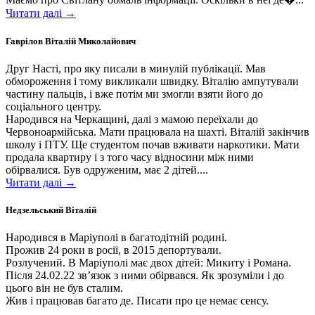
Читати далі →
Гаврілов Віталій Миколайович
Друг Насті, про яку писали в минулій публікації. Мав
обмороження і тому викликали швидку. Віталію ампутували
частину пальців, і вже потім ми змогли взяти його до
соціального центру.
Народився на Черкащині, далі з мамою переїхали до
Червоноармійська. Мати працювала на шахті. Віталій закінчив
школу і ПТУ. Ще студентом почав вживати наркотики. Мати
продала квартиру і з того часу відносини між ними
обірвалися. Був одруженим, має 2 дітей....
Читати далі →
Недзельський Віталій
Народився в Маріуполі в багатодітній родині.
Прожив 24 роки в росії, в 2015 депортували.
Розлучений. В Маріуполі має двох дітей: Микиту і Романа.
Після 24.02.22 зв’язок з ними обірвався. Як зрозуміли і до
цього він не був сталим.
Жив і працював багато де. Писати про це немає сенсу.