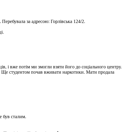
. Перебувала за адресою: Горлівська 124/2.
і.
в, і вже потім ми змогли взяти його до соціального центру.
У. Ще студентом почав вживати наркотики. Мати продала
е був сталим.