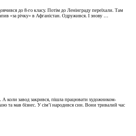
довчився до 8-го класу. Потім до Ленінграду переїхали. Там
рапив «за річку» в Афганістан. Одружився. І знову …
ю. А коли завод закрився, пішла працювати художником-
ою та мав бізнес. У сім’ї народився син. Вони тривалий час