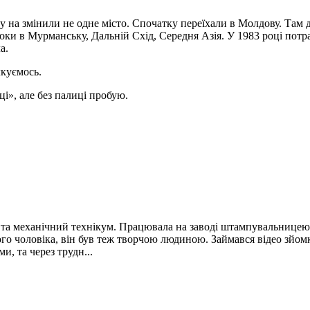
му на змінили не одне місто. Спочатку переїхали в Молдову. Там 
 роки в Мурманську, Дальній Схід, Середня Азія. У 1983 році пот
а.
лкуємось.
ці», але без палиці пробую.
лу, та механічний технікум. Працювала на заводі штампувальнице
го чоловіка, він був теж творчою людиною. Займався відео зйомк
и, та через трудн...