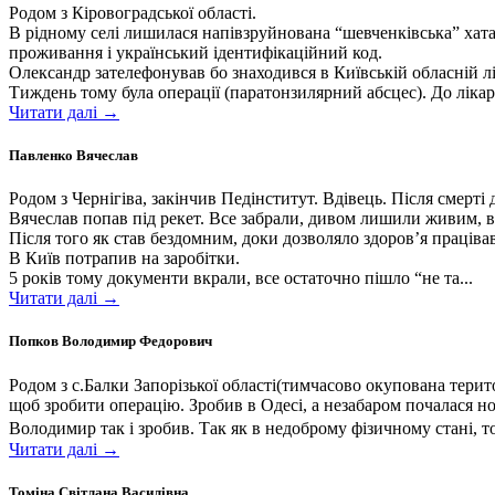
Родом з Кіровоградської області.
В рідному селі лишилася напівзруйнована “шевченківська” хата. 
проживання і український ідентифікаційний код.
Олександр зателефонував бо знаходився в Київській обласній лі
Тиждень тому була операції (паратонзилярний абсцес). До лікарн
Читати далі →
Павленко Вячеслав
Родом з Чернігіва, закінчив Педінститут. Вдівець. Після смерт
Вячеслав попав під рекет. Все забрали, дивом лишили живим, в л
Після того як став бездомним, доки дозволяло здоров’я праціва
В Київ потрапив на заробітки.
5 років тому документи вкрали, все остаточно пішло “не та...
Читати далі →
Попков Володимир Федорович
Родом з с.Балки Запорізької області(тимчасово окупована терит
щоб зробити операцію. Зробив в Одесі, а незабаром почалася н
Володимир так і зробив. Так як в недоброму фізичному стані, т
Читати далі →
Томіна Світлана Василівна