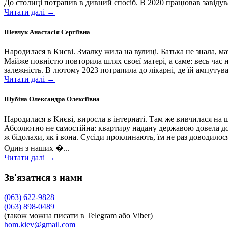
До столиці потрапив в дивний спосіб. В 2020 працював завідув
Читати далі →
Шевчук Анастасія Сергіївна
Народилася в Києві. Змалку жила на вулиці. Батька не знала, мат
Майже повністю повторила шлях своєї матері, а саме: весь час н
залежність. В лютому 2023 потрапила до лікарні, де їй ампутува
Читати далі →
Шубіна Олександра Олексіївна
Народилася в Києві, виросла в інтернаті. Там же вивчилася на ш
Абсолютно не самостійна: квартиру надану державою довела до т
ж бідолахи, як і вона. Сусіди проклинають, їм не раз доводило
Один з наших �...
Читати далі →
Зв'язатися з нами
(063) 622-9828
(063) 898-0489
(також можна писати в Telegram або Viber)
hom.kiev@gmail.com