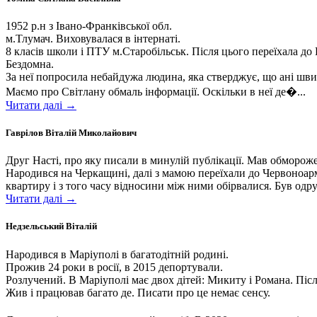
1952 р.н з Івано-Франківської обл.
м.Тлумач. Виховувалася в інтернаті.
8 класів школи і ПТУ м.Старобільськ. Після цього переїхала до 
Бездомна.
За неї попросила небайдужа людина, яка стверджує, що ані швид
Маємо про Світлану обмаль інформації. Оскільки в неї де�...
Читати далі →
Гаврілов Віталій Миколайович
Друг Насті, про яку писали в минулій публікації. Мав обмороже
Народився на Черкащині, далі з мамою переїхали до Червоноар
квартиру і з того часу відносини між ними обірвалися. Був одруж
Читати далі →
Недзельський Віталій
Народився в Маріуполі в багатодітній родині.
Прожив 24 роки в росії, в 2015 депортували.
Розлучений. В Маріуполі має двох дітей: Микиту і Романа. Після 
Жив і працював багато де. Писати про це немає сенсу.