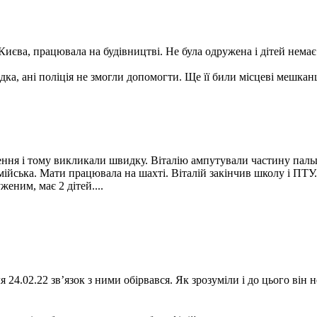
Києва, працювала на будівництві. Не була одружена і дітей немає
ка, ані поліція не змогли допомогти. Ще її били місцеві мешканц
ння і тому викликали швидку. Віталію ампутували частину пальці
мійська. Мати працювала на шахті. Віталій закінчив школу і ПТ
еним, має 2 дітей....
24.02.22 зв’язок з ними обірвався. Як зрозуміли і до цього він н