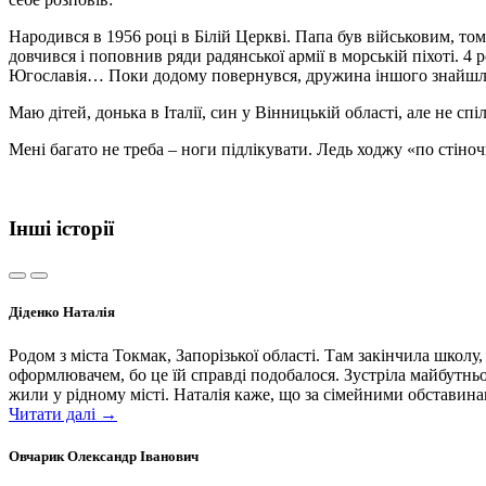
Народився в 1956 році в Білій Церкві. Папа був військовим, то
довчився і поповнив ряди радянської армії в морській піхоті. 4
Югославія… Поки додому повернувся, дружина іншого знайшл
Маю дітей, донька в Італії, син у Вінницькій області, але не спі
Мені багато не треба – ноги підлікувати. Ледь ходжу «по стіноч
Інші історії
Діденко Наталія
Родом з міста Токмак, Запорізької області. Там закінчила шко
оформлювачем, бо це їй справді подобалося. Зустріла майбутньо
жили у рідному місті. Наталія каже, що за сімейними обставинам
Читати далі →
Овчарик Олександр Іванович