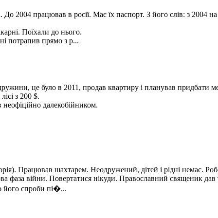
До 2004 працював в росії. Має їх паспорт. З його слів: з 2004 на
карні. Поїхали до нього.
і потрапив прямо з р...
і дружини, це було в 2011, продав квартиру і планував придбати 
ісі з 200 $.
в неофіційно далекобійником.
орія). Працював шахтарем. Неодружений, дітей і рідні немає. Ро
ова фаза війни. Повертатися нікуди. Православний священик дав 
о його спроби пі�...