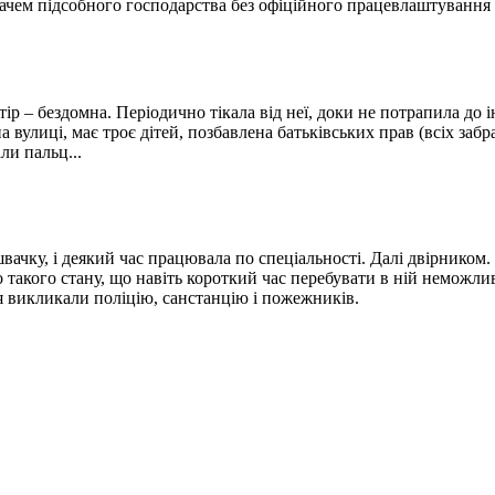
ачем підсобного господарства без офіційного працевлаштування в 
ір – бездомна. Періодично тікала від неї, доки не потрапила до і
а вулиці, має троє дітей, позбавлена батьківських прав (всіх заб
ли пальц...
вачку, і деякий час працювала по спеціальності. Далі двірником.
акого стану, що навіть короткий час перебувати в ній неможливо
ся викликали поліцію, санстанцію і пожежників.