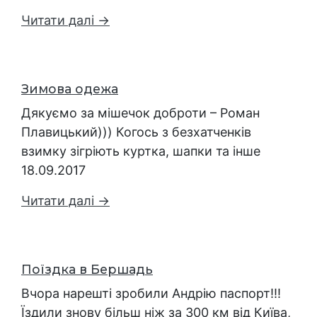
Читати далі →
Зимова одежа
Дякуємо за мішечок доброти – Роман
Плавицький))) Когось з безхатченків
взимку зігріють куртка, шапки та інше
18.09.2017
Читати далі →
Поїздка в Бершадь
Вчора нарешті зробили Андрію паспорт!!!
Їздили знову більш ніж за 300 км від Київа,