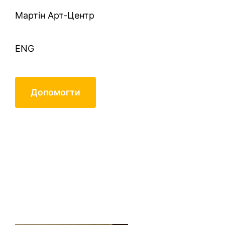
Mартін Арт-Центр
ENG
Допомогти
изображение_viber_2020-09-
24_21-30-34