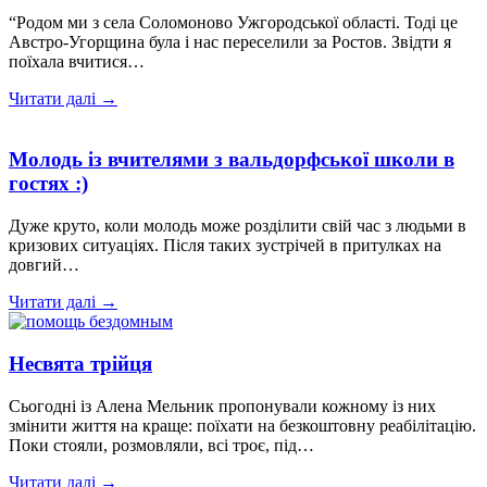
“Родом ми з села Соломоново Ужгородської області. Тоді це
Австро-Угорщина була і нас переселили за Ростов. Звідти я
поїхала вчитися…
Читати далі →
Молодь із вчителями з вальдорфської школи в
гостях :)
Дуже круто, коли молодь може розділити свій час з людьми в
кризових ситуаціях. Після таких зустрічей в притулках на
довгий…
Читати далі →
Несвята трійця
Сьогодні із Алена Мельник пропонували кожному із них
змінити життя на краще: поїхати на безкоштовну реабілітацію.
Поки стояли, розмовляли, всі троє, під…
Читати далі →