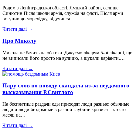
Родом з Ленінградської області, Лузький район, селище
Синютин Після школи армія, служба на флоті. Після армії
вступив до морехідку, відучився…
Читати далі →
Про Миколу
Микола не бачить на оба ока. Дякуємо лікарям 5-ої лікарні, що
не виписали його просто на вулицю, а шукали варіанти,…
Читати далі →
Пару слов по поводу скандала из-за неудачного
высказывания Р.Свитлого
На бесплатные раздачи еды приходят люди разные: обычные
люди и люди бездомные в разной глубине кризиса – кто-то
месяц на…
Читати далі →