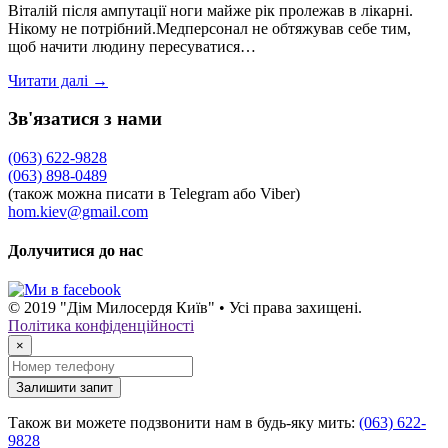
Віталій після ампутації ноги майже рік пролежав в лікарні.
Нікому не потрібний.Медперсонал не обтяжував себе тим,
щоб начити людину пересуватися…
Читати далі →
Зв'язатися з нами
(063) 622-9828
(063) 898-0489
(також можна писати в Telegram або Viber)
hom.kiev@gmail.com
Долучитися до нас
© 2019 "Дім Милосердя Київ" • Усі права захищені.
Політика конфіденційності
×
Залишити запит
Також ви можете подзвонити нам в будь-яку мить:
(063) 622-
9828