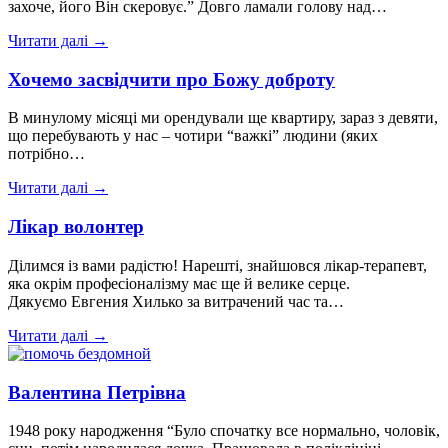
захоче, його Він скеровує.” Довго ламали голову над…
Читати далі →
Хочемо засвідчити про Божу доброту
В минулому місяці ми орендували ще квартиру, зараз з девяти,
що перебувають у нас – чотири “важкі” людини (яких
потрібно…
Читати далі →
Лікар волонтер
Ділимся із вами радістю! Нарешті, знайшовся лікар-терапевт,
яка окрім професіоналізму має ще й велике серце.
Дякуємо Евгения Хилько за витрачений час та…
Читати далі →
Валентина Петрівна
1948 року народження “Було спочатку все нормально, чоловік,