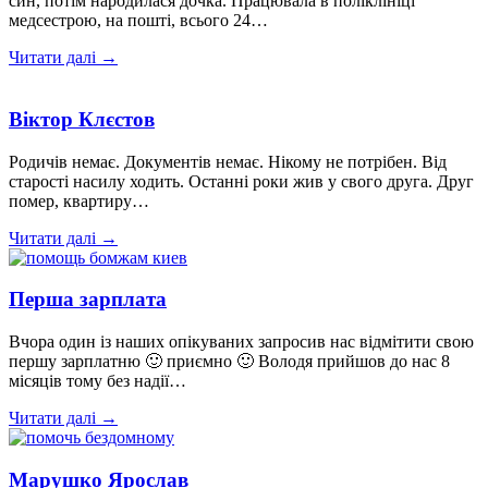
син, потім народилася дочка. Працювала в поліклініці
медсестрою, на пошті, всього 24…
Читати далі →
Віктор Клєстов
Родичів немає. Документів немає. Нікому не потрібен. Від
старості насилу ходить. Останні роки жив у свого друга. Друг
помер, квартиру…
Читати далі →
Перша зарплата
Вчора один із наших опікуваних запросив нас відмітити свою
першу зарплатню 🙂 приємно 🙂 Володя прийшов до нас 8
місяців тому без надії…
Читати далі →
Марушко Ярослав