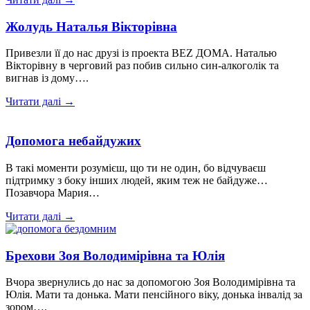
Жолудь Наталья Вікторівна
Привезли її до нас друзі із проекта BEZ ДОМА. Наталью
Вікторівну в черговий раз побив сильно син-алкоголік та
вигнав із дому….
Читати далі →
Допомога небайдужих
В такі моменти розумієш, що ти не один, бо відчуваєш
підтримку з боку інших людей, яким теж не байдуже…
Позавчора Мария…
Читати далі →
Брехови Зоя Володимірівна та Юлія
Вчора звернулись до нас за допомогою Зоя Володимірівна та
Юлія. Мати та донька. Мати пенсійного віку, донька інвалід за
зором….