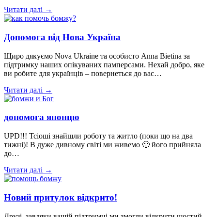
Читати далі →
Допомога від Нова Україна
Щиро дякуємо Nova Ukraine та особисто Anna Bietina за
підтримку наших опікуваних памперсами. Нехай добро, яке
ви робите для українців – повернеться до вас…
Читати далі →
допомога японцю
UPD!!! Тсіоші знайшли роботу та житло (поки що на два
тижні)! В дуже дивному світі ми живемо 🙂 його прийняла
до…
Читати далі →
Новий притулок відкрито!
Друзі, завдяки вашій підтримці ми змогли відкрити шостий