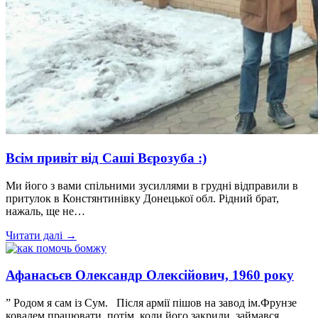
Всім привіт від Саші Вєрозуба :)
Ми його з вами спільними зусиллями в грудні відправили в
притулок в Констянтинівку Донецької обл. Рідний брат,
нажаль, ще не…
Читати далі →
Афанасьєв Олександр Олексійович, 1960 року
” Родом я сам із Сум. Після армії пішов на завод ім.Фрунзе
ковалем працювати, потім, коли його закрили, займався…