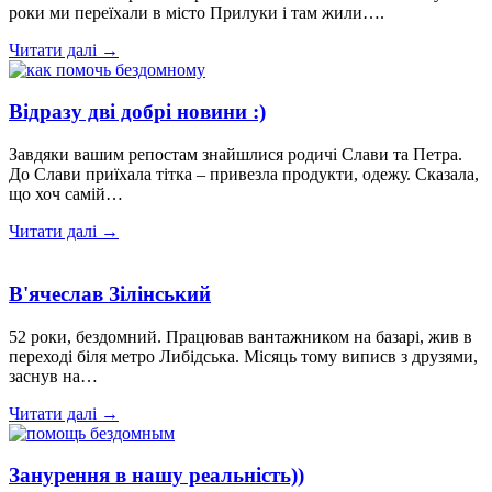
роки ми переїхали в місто Прилуки і там жили….
Читати далі →
Відразу дві добрі новини :)
Завдяки вашим репостам знайшлися родичі Слави та Петра.
До Слави приїхала тітка – привезла продукти, одежу. Сказала,
що хоч самій…
Читати далі →
В'ячеслав Зілінський
52 роки, бездомний. Працював вантажником на базарі, жив в
переході біля метро Либідська. Місяць тому виписв з друзями,
заснув на…
Читати далі →
Занурення в нашу реальність))