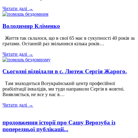
Читати далі →
Володимир Кліменко
Життя так склалося, що в свої 65 має в сукупності 40 років за
гратами. Останній раз звільнився кілька років…
Читати далі →
Сьогодні відвідали в с. Лютеж Сергія Жарого.
Там знаходиться Всеукраїнський центр професійної
реабілітації інвалідів, ми туди направили Сергія в жовтні.
Виявляється, не все у нас в…
Читати далі →
продовження історії про Сашу Верозуба із
попередньої публікації...