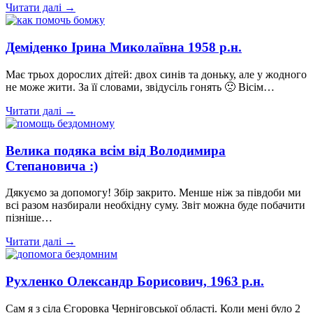
Читати далі →
Деміденко Ірина Миколаївна 1958 р.н.
Має трьох дорослих дітей: двох синів та доньку, але у жодного
не може жити. За її словами, звідусіль гонять 🙁 Вісім…
Читати далі →
Велика подяка всім від Володимира
Степановича :)
Дякуємо за допомогу! Збір закрито. Менше ніж за півдоби ми
всі разом назбирали необхідну суму. Звіт можна буде побачити
пізніше…
Читати далі →
Рухленко Олександр Борисович, 1963 р.н.
Сам я з сіла Єгоровка Черніговської області. Коли мені було 2