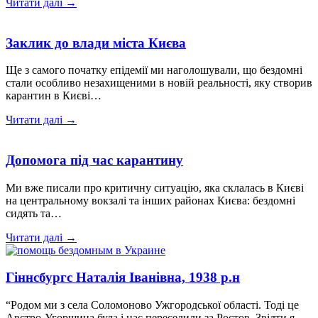
Читати далі →
Заклик до влади міста Києва
Ще з самого початку епідемії ми наголошували, що бездомні
стали особливо незахищеними в новій реальності, яку створив
карантин в Києві…
Читати далі →
Допомога під час карантину
Ми вже писали про критичну ситуацію, яка склалась в Києві
на центральному вокзалі та інших районах Києва: бездомні
сидять та…
Читати далі →
Гіннсбургс Наталія Іванівна, 1938 р.н
“Родом ми з села Соломоново Ужгородської області. Тоді це
Австро-Угорщина була і нас переселили за Ростов. Звідти я