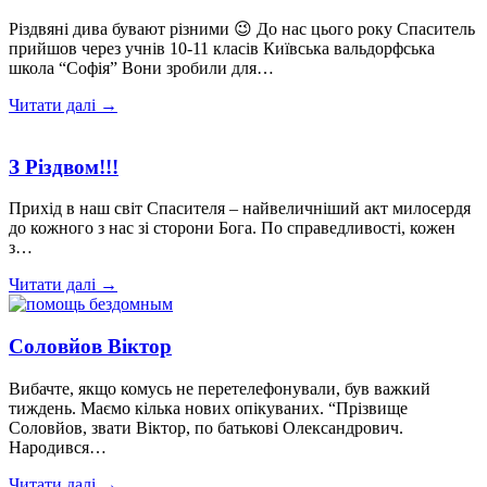
Різдвяні дива бувают різними 😉 До нас цього року Спаситель
прийшов через учнів 10-11 класів Київська вальдорфська
школа “Софія” Вони зробили для…
Читати далі →
З Різдвом!!!
Прихід в наш світ Спасителя – найвеличніший акт милосердя
до кожного з нас зі сторони Бога. По справедливості, кожен
з…
Читати далі →
Соловйов Віктор
Вибачте, якщо комусь не перетелефонували, був важкий
тиждень. Маємо кілька нових опікуваних. “Прізвище
Соловйов, звати Віктор, по батькові Олександрович.
Народився…
Читати далі →