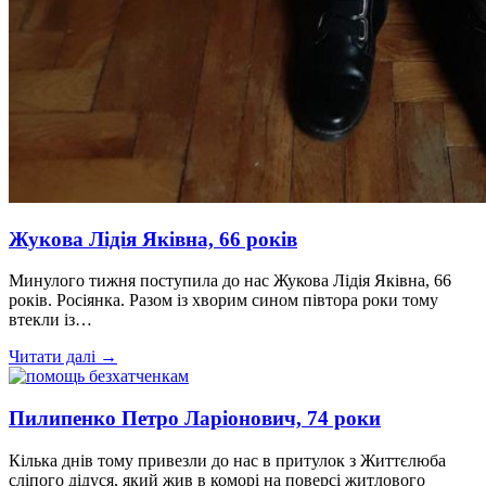
Жукова Лідія Яківна, 66 років
Минулого тижня поступила до нас Жукова Лідія Яківна, 66
років. Росіянка. Разом із хворим сином півтора роки тому
втекли із…
Читати далі →
Пилипенко Петро Ларіонович, 74 роки
Кілька днів тому привезли до нас в притулок з Життєлюба
сліпого дідуся, який жив в коморі на поверсі житлового