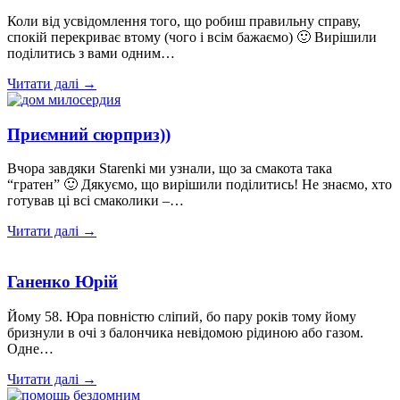
Коли від усвідомлення того, що робиш правильну справу,
спокій перекриває втому (чого і всім бажаємо) 🙂 Вирішили
поділитись з вами одним…
Читати далі →
Приємний сюрприз))
Вчора завдяки Starenki ми узнали, що за смакота така
“гратен” 🙂 Дякуємо, що вирішили поділитись! Не знаємо, хто
готував ці всі смаколики –…
Читати далі →
Ганенко Юрій
Йому 58. Юра повністю сліпий, бо пару років тому йому
бризнули в очі з балончика невідомою рідиною або газом.
Одне…
Читати далі →