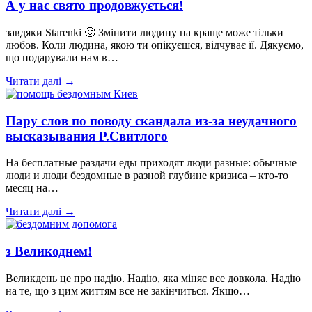
А у нас свято продовжується!
завдяки Starenki 🙂 Змінити людину на краще може тільки
любов. Коли людина, якою ти опікуєшся, відчуває її. Дякуємо,
що подарували нам в…
Читати далі →
Пару слов по поводу скандала из-за неудачного
высказывания Р.Свитлого
На бесплатные раздачи еды приходят люди разные: обычные
люди и люди бездомные в разной глубине кризиса – кто-то
месяц на…
Читати далі →
з Великоднем!
Великдень це про надію. Надію, яка міняє все довкола. Надію
на те, що з цим життям все не закінчиться. Якщо…