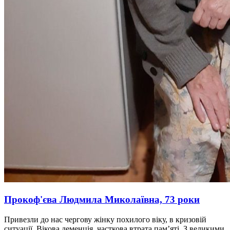
Прокоф'єва Людмила Миколаївна, 73 роки
Привезли до нас чергову жінку похилого віку, в кризовій
ситуації. Вікова деменція, часткова втрата пам’яті. З великими